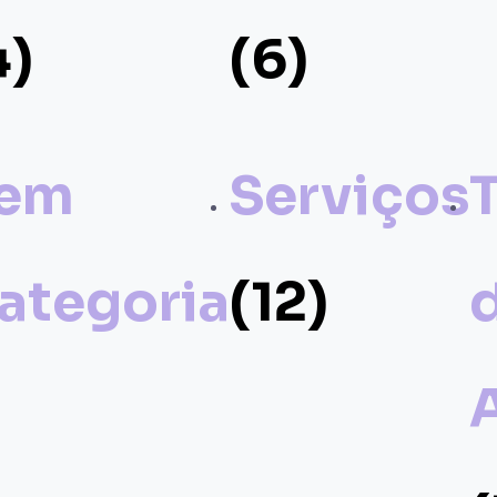
4)
(6)
em
Serviços
ategoria
(12)