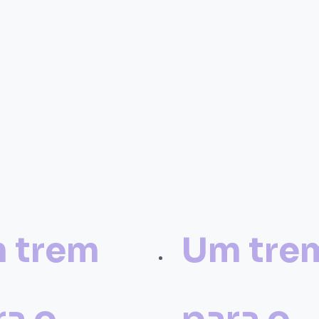
 trem
Um tre
ra o
para o