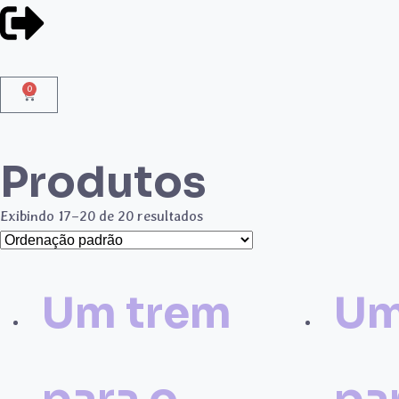
0
Produtos
Exibindo 17–20 de 20 resultados
Um trem
Um
para o
pa