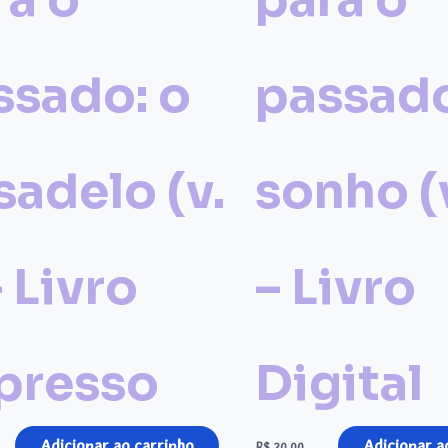
ssado: o
passado
sadelo (v.
sonho (v
– Livro
– Livro
presso
Digital
Adicionar ao carrinho
Adicionar a
R$
20,00