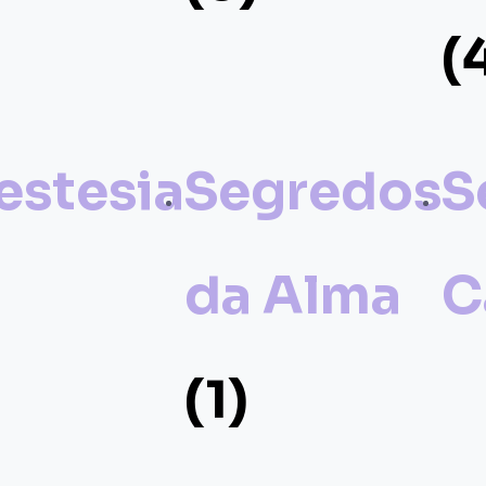
(
estesia
Segredos
S
da Alma
C
(1)