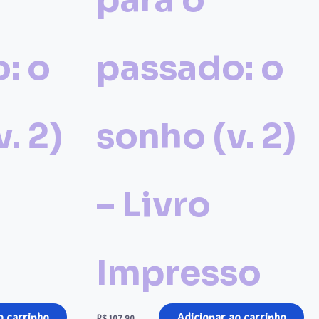
: o
passado: o
. 2)
sonho (v. 2)
– Livro
Impresso
o carrinho
Adicionar ao carrinho
R$
107,90