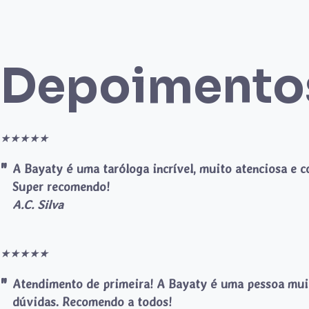
Depoimento
★
★
★
★
★
A Bayaty é uma taróloga incrível, muito atenciosa e 
Super recomendo!
A.C. Silva
★
★
★
★
★
Atendimento de primeira! A Bayaty é uma pessoa muito
dúvidas. Recomendo a todos!