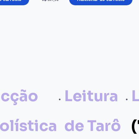
icção
Leitura
olística
de Tarô
(