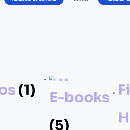
sos
(1)
F
E-books
H
(5)