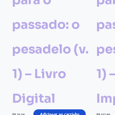
passado: o
pa
pesadelo (v.
pe
1) – Livro
1) 
Digital
Im
Adicionar ao carrinho
R$
20,00
R$
107,90