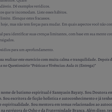
onamentos. Quais?
radáveis. Dê exemplos verídicos.
os que te incomodam. Liste esses hábitos.
limite. Elenque estes fracassos.
 é hoje, mas não tem forças para mudar. Em quais aspectos você não c
cial para identificar suas crenças limitantes, com base em sua mente c
rraigados.
 subsídios para um aprofundamento.
a realizar este exercício com muita calma e tranquilidade. Depois d
as no Questionário “Práticas e Vivências: Aula 01 (Entrega)”
u nome de batismo espiritual é Sannyasin Bayaty. Sou Doutora e
Sou escritora de ficção holística e autoconhecimento e já tenho
s e espiritualidade. Sou mentora em temas relacionados ao auto
ada na egrégora do Osho e da Fraternindade Branca. Além disso,