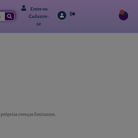
Entre ou
0
Cadastre-
se
 próprias crenças limitantes.