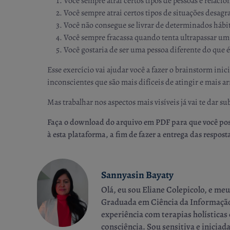
Você sempre atrai certos tipos de pessoas e relaci
Você sempre atrai certos tipos de situações desag
Você não consegue se livrar de determinados hábit
Você sempre fracassa quando tenta ultrapassar um 
Você gostaria de ser uma pessoa diferente do que
Esse exercício vai ajudar você a fazer o brainstorm ini
inconscientes que são mais difíceis de atingir e mais a
Mas trabalhar nos aspectos mais visíveis já vai te dar
Faça o download do arquivo em PDF para que você poss
à esta plataforma, a fim de fazer a entrega das respost
Sannyasin Bayaty
Olá, eu sou Eliane Colepicolo, e me
Graduada em Ciência da Informação. 
experiência com terapias holística
consciência. Sou sensitiva e inici