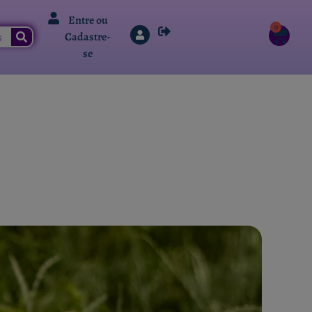
Entre ou
0
Cadastre-
se