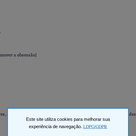
,
emover a obsessão]
s, orixás e trabalhadores da espiritualidade que participaram dest
Este site utiliza cookies para melhorar sua
LDPG/GDPR
experiência de navegação.