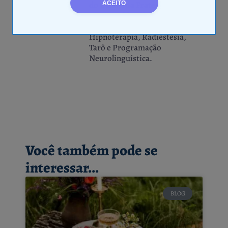
do Osho e da Fraternindade
ACEITO
Branca. Além disso, tenho
formação comprovada em
Hipnoterapia, Radiestesia,
Tarô e Programação
Neurolinguística.
Você também pode se
interessar...
BLOG