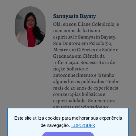
Sannyasin Bayaty
Olá, eu sou Eliane Colepicolo, e
meu nome de batismo
espiritual é Sannyasin Bayaty.
Sou Doutora em Psicologia,
Mestre em Ciências da Saúde e
Graduada em Ciência da
Informação. Sou escritora de
ficção holística e
autoconhecimento e já tenho
alguns livros publicados. Tenho
mais de 20 anos de experiência
com terapias holísticas e
espiritualidade. Sou mentora
em temas relacionados ao
autoconhecimento,
Este site utiliza cookies para melhorar sua experiência
desenvolvimento pessoal e
LDPG/GDPR
expansão da consciência. Sou
de navegação.
sensitiva e iniciada na egrégora