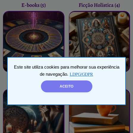
E-books
(5)
Ficção Holística
(4)
Este site utiliza cookies para melhorar sua experiência
LDPG/GDPR
de navegação.
Leitura de Tarô
(6)
Livros
(7)
ACEITO