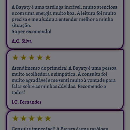
A Bayaty é uma taróloga incrível, muito atenciosa
e com uma energia muito boa. A leitura foi muito
precisa e me ajudou a entender melhor a minha
situação.
Super recomendo!
A.C. Silva
★
★
★
★
★
Atendimento de primeira! A Bayaty é uma pessoa
muito acolhedora e simpática. A consulta foi
muito agradável e me senti muito à vontade para
falar sobre as minhas dúvidas. Recomendo a
todos!
J.C. Fernandes
★
★
★
★
★
Consulta impecável! A Bayaty é uma taróloga