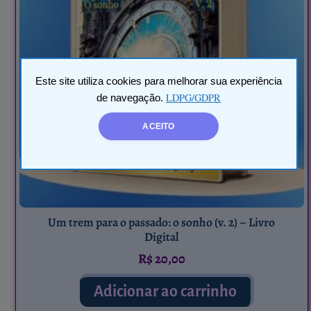
Este site utiliza cookies para melhorar sua experiência
LDPG/GDPR
de navegação.
ACEITO
Um trem para o passado: o sonho (v. 2) – Livro
Digital
R$
20,00
Adicionar ao carrinho