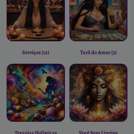
Serviços
(12)
Tarô do Amor
(3)
Terapias Holísticas
Você Sem Limites