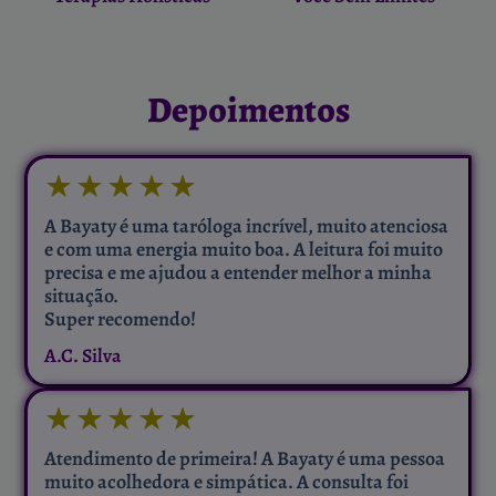
Depoimentos
★
★
★
★
★
A Bayaty é uma taróloga incrível, muito atenciosa
e com uma energia muito boa. A leitura foi muito
precisa e me ajudou a entender melhor a minha
situação.
Super recomendo!
A.C. Silva
★
★
★
★
★
Atendimento de primeira! A Bayaty é uma pessoa
muito acolhedora e simpática. A consulta foi