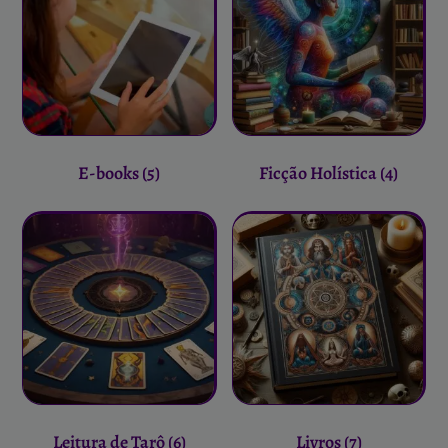
E-books
(5)
Ficção Holística
(4)
Leitura de Tarô
(6)
Livros
(7)