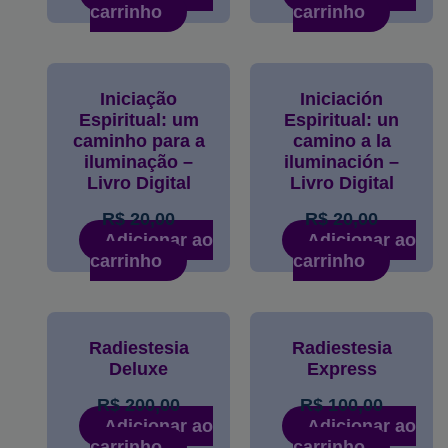
carrinho
carrinho
Iniciação
Iniciación
Espiritual: um
Espiritual: un
caminho para a
camino a la
iluminação –
iluminación –
Livro Digital
Livro Digital
R$
20,00
R$
20,00
Adicionar ao
Adicionar ao
carrinho
carrinho
Radiestesia
Radiestesia
Deluxe
Express
R$
200,00
R$
100,00
Adicionar ao
Adicionar ao
carrinho
carrinho