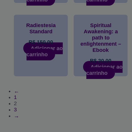
Radiestesia
Spiritual
Standard
Awakening: a
path to
R$
150,00
enlightenment –
Adicionar ao
Ebook
carrinho
R$
20,00
Adicionar ao
carrinho
←
1
2
3
→