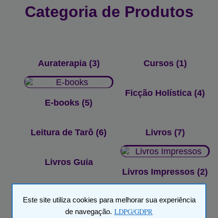
Categoria de Produtos
Auraterapia
(3)
Cursos
(1)
Ficção Holística
(4)
E-books
(5)
Leitura de Tarô
(6)
Livros
(7)
Livros Guia
Livros Impressos
(2)
Este site utiliza cookies para melhorar sua experiência
Mistérios Ocultos
Radiestesia
(3)
LDPG/GDPR
de navegação.